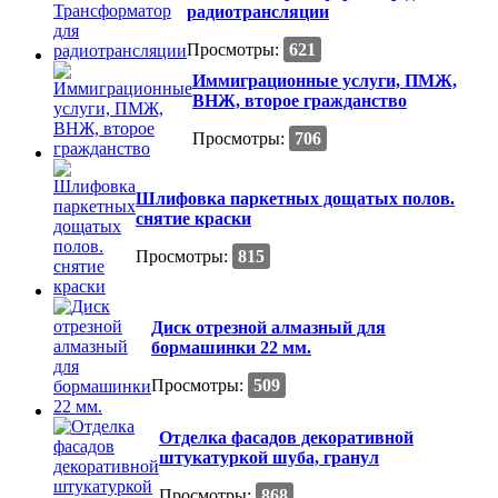
радиотрансляции
Просмотры:
621
Иммиграционные услуги, ПМЖ,
ВНЖ, второе гражданство
Просмотры:
706
Шлифовка паркетных дощатых полов.
снятие краски
Просмотры:
815
Диск отрезной алмазный для
бормашинки 22 мм.
Просмотры:
509
Отделка фасадов декоративной
штукатуркой шуба, гранул
Просмотры:
868