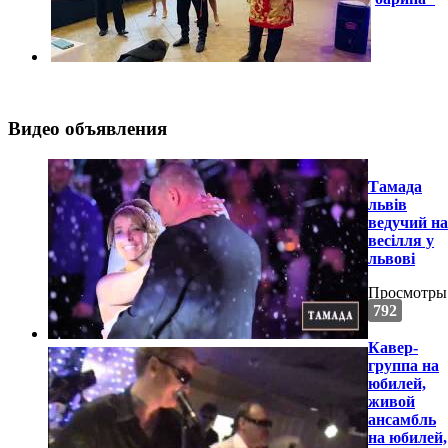
Видео объявления
Тамада
львів
ведучий на
весілля у
львові
Просмотры
792
Кавер-
группа на
юбилей,
живой
ансамбль
на юбилей,