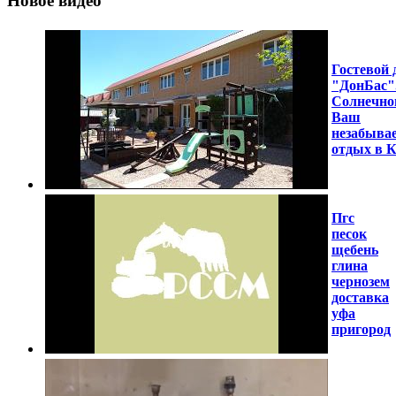
Новое видео
Гостевой 
"ДонБас"
Солнечно
Ваш
незабыва
отдых в 
Пгс
песок
щебень
глина
чернозем
доставка
уфа
пригород