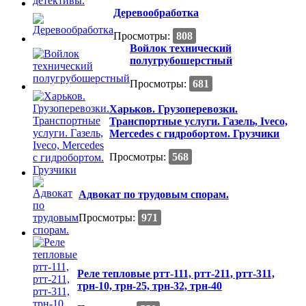
Деревообработка
Просмотры:
808
Войлок технический
полугрубошерстный
Просмотры:
681
Харьков. Грузоперевозки.
Транспортные услуги. Газель, Iveco,
Mercedes с гидробортом. Грузчики
Просмотры:
568
Адвокат по трудовым спорам.
Просмотры:
971
Реле тепловые ртт-111, ртт-211, ртт-311,
трн-10, трн-25, трн-32, трн-40