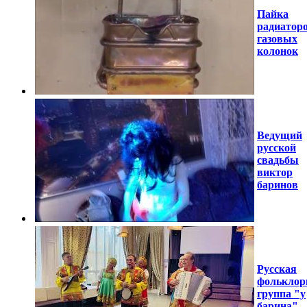
Пайка
радиатор
газовых
колонок
Ведущий
русской
свадьбы
виктор
баринов
Русская
фольклор
группа "у
барина"