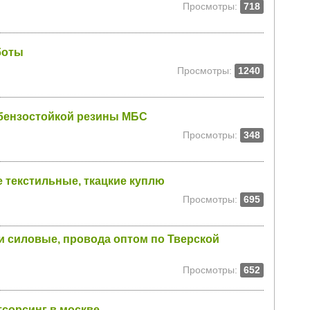
Просмотры:
718
боты
Просмотры:
1240
обензостойкой резины МБС
Просмотры:
348
е текстильные, ткацкие куплю
Просмотры:
695
 силовые, провода оптом по Тверской
Просмотры:
652
тсорсинг в москве