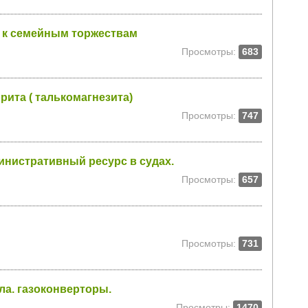
 к семейным торжествам
Просмотры:
683
рита ( талькомагнезита)
Просмотры:
747
инистративный ресурс в судах.
Просмотры:
657
Просмотры:
731
ла. газоконверторы.
Просмотры:
1470