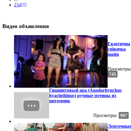
2
3
4
Видео объявления
Екзотична
співачка
maйя
Просмотры
745
Гиацинтовый ара (Anodorhynchus
hyacinthinus) ручные птенцы из
питомник
Просмотры:
907
Ленточны