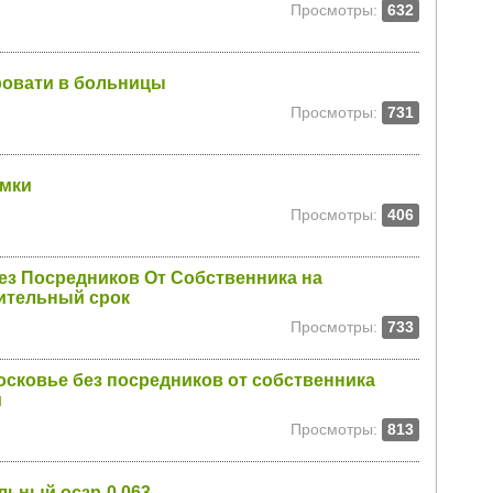
Просмотры:
632
ровати в больницы
Просмотры:
731
имки
Просмотры:
406
з Посредников От Собственника на
ительный срок
Просмотры:
733
осковье без посредников от собственника
й
Просмотры:
813
ьный осзр-0,063