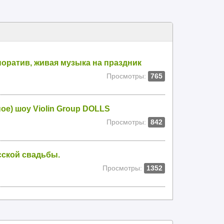
поратив, живая музыка на праздник
Просмотры:
765
е) шоу Violin Group DOLLS
Просмотры:
842
сской свадьбы.
Просмотры:
1352