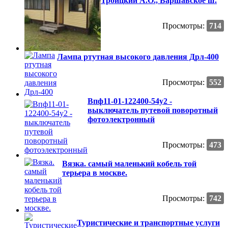
Троицкий А.О., Варшавское ш.
Просмотры:
714
Лампа ртутная высокого давления Дрл-400
Просмотры:
552
Впф11-01-122400-54у2 -
выключатель путевой поворотный
фотоэлектронный
Просмотры:
473
Вязка. самый маленький кобель той
терьера в москве.
Просмотры:
742
Туристические и транспортные услуги