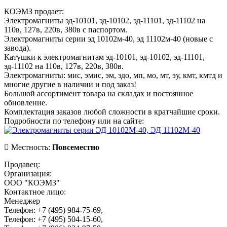
КОЭМЗ продает:
Электромагниты эд-10101, эд-10102, эд-11101, эд-11102 на
110в, 127в, 220в, 380в с паспортом.
Электромагниты серии эд 10102м-40, эд 11102м-40 (новые с
завода).
Катушки к электромагнитам эд-10101, эд-10102, эд-11101,
эд-11102 на 110в, 127в, 220в, 380в.
Электромагниты: мис, эмис, эм, эдо, мп, мо, мт, эу, кмт, кмтд и
многие другие в наличии и под заказ!
Большой ассортимент товара на складах и постоянное
обновление.
Комплектация заказов любой сложности в кратчайшие сроки.
Подробности по телефону или на сайте:
Местность:
Повсеместно
Продавец:
Организация:
ООО "КОЭМЗ"
Контактное лицо:
Менеджер
Телефон: +7 (495) 984-75-69,
Телефон: +7 (495) 504-15-60,