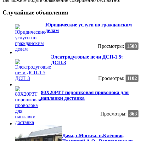
Вы можете подать объявление совершенно бесплатно!
Случайные объявления
Юридические услуги по гражданским
делам
Просмотры:
1508
Электродуговые печи ДСП-1.5;
ДСП-3
Просмотры:
1102
80Х20Р3Т порошковая проволока для
наплавки доставка
Просмотры:
863
Дача, г.Москва. п.Клёново,