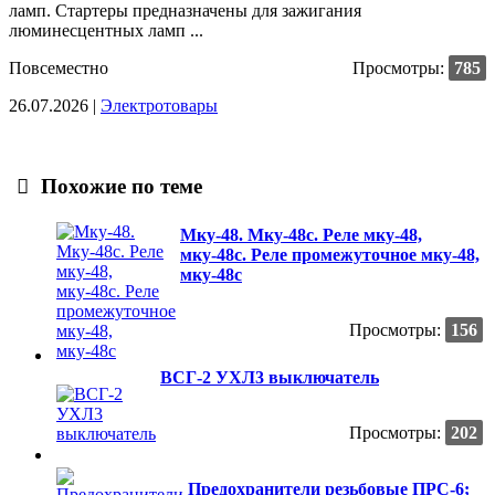
ламп. Стартеры предназначены для зажигания
люминесцентных ламп ...
Повсеместно
Просмотры:
785
26.07.2026 |
Электротовары
Похожие по теме
Мку-48. Мку-48с. Реле мку-48,
мку-48с. Реле промежуточное мку-48,
мку-48с
Просмотры:
156
ВСГ-2 УХЛ3 выключатель
Просмотры:
202
Предохранители резьбовые ПРС-6;