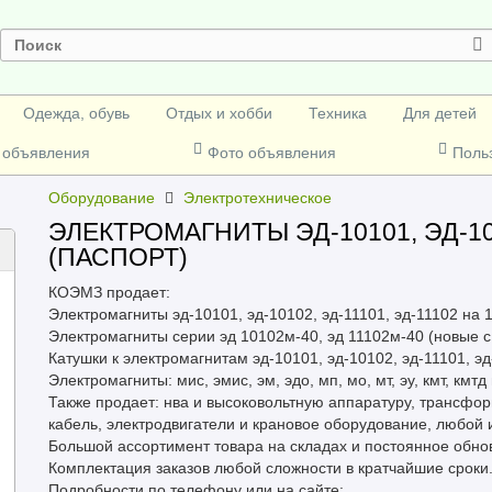
Одежда, обувь
Отдых и хобби
Техника
Для детей
 объявления
Фото объявления
Поль
Оборудование
Электротехническое
ЭЛЕКТРОМАГНИТЫ ЭД-10101, ЭД-101
(ПАСПОРТ)
КОЭМЗ продает:
Электромагниты эд-10101, эд-10102, эд-11101, эд-11102 на 1
Электромагниты серии эд 10102м-40, эд 11102м-40 (новые с
Катушки к электромагнитам эд-10101, эд-10102, эд-11101, эд-
Электромагниты: мис, эмис, эм, эдо, мп, мо, мт, эу, кмт, кмтд
Также продает: нва и высоковольтную аппаратуру, трансфор
кабель, электродвигатели и крановое оборудование, любой 
Большой ассортимент товара на складах и постоянное обно
Комплектация заказов любой сложности в кратчайшие сроки
Подробности по телефону или на сайте: