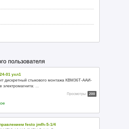
ого пользователя
24-01 ухл1
ит дискретный стыкового монтажа КВМ36Т-ААИ-
 электромагнита: ...
Просмотры:
200
кое
равлением festo jmfh-5-1/4