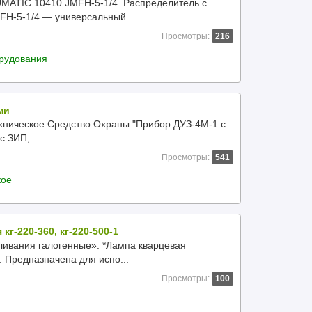
ATIC 10410 JMFH-5-1/4. Распределитель с
FH-5-1/4 — универсальный...
Просмотры:
216
орудования
ми
ехническое Средство Охраны "Прибор ДУЗ-4М-1 с
 ЗИП,...
Просмотры:
541
кое
кг-220-360, кг-220-500-1
ивания галогенные»: *Лампа кварцевая
. Предназначена для испо...
Просмотры:
100