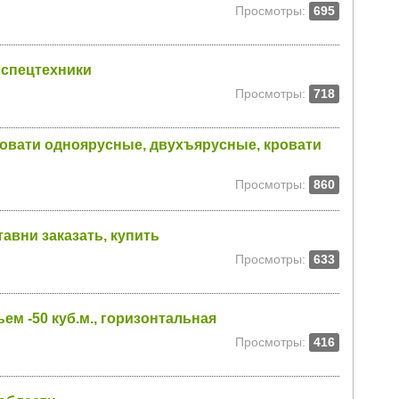
Просмотры:
695
 спецтехники
Просмотры:
718
ровати одноярусные, двухъярусные, кровати
Просмотры:
860
авни заказать, купить
Просмотры:
633
м -50 куб.м., горизонтальная
Просмотры:
416