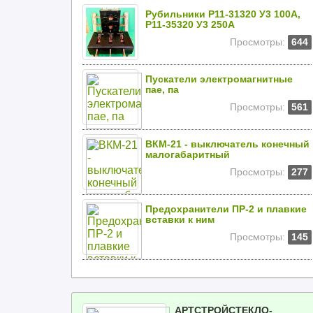
Рубильники Р11-31320 У3 100А,
Р11-35320 У3 250А
Просмотры:
644
Пускатели электромагнитные
пае, па
Просмотры:
561
ВКМ-21 - выключатель конечный
малогабаритный
Просмотры:
277
Предохранители ПР-2 и плавкие
вставки к ним
Просмотры:
145
АРТСТРОЙСТЕКЛО-