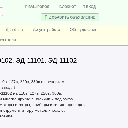
ВАШ ГОРОД
БЛОКНОТ
ВХОД
ДОБАВИТЬ ОБЪЯВЛЕНИЕ
Для быта
Услуги, работа
Оборудование
зователи
02, ЭД-11101, ЭД-11102
10в, 127в, 220в, 380в с паспортом.
 завода).
11102 на 110в, 127в, 220в, 380в.
 и многие другие в наличии и под заказ!
маторы и латры, приборы и кипиа, провода и
инструмент и тару металлическую.
вление.
.