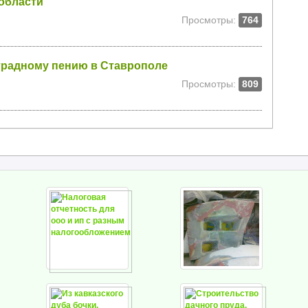
 области
Просмотры:
764
страдному пению в Ставрополе
Просмотры:
809