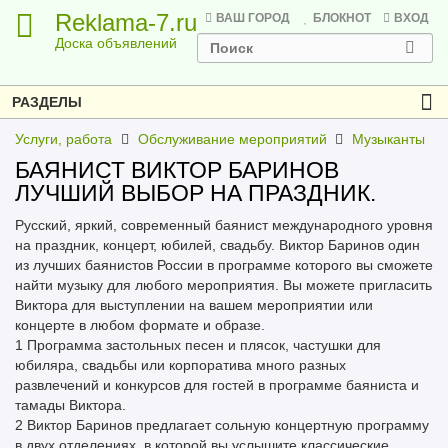
Reklama-7.ru
ВАШ ГОРОД
БЛОКНОТ
ВХОД
Доска объявлений
РАЗДЕЛЫ
Услуги, работа
Обслуживание мероприятий
Музыканты
БАЯНИСТ ВИКТОР БАРИНОВ
ЛУЧШИЙ ВЫБОР НА ПРАЗДНИК.
Русский, яркий, современный баянист международного уровня
на праздник, концерт, юбилей, свадьбу. Виктор Баринов один
из лучших баянистов России в программе которого вы сможете
найти музыку для любого мероприятия. Вы можете пригласить
Виктора для выступлении на вашем мероприятии или
концерте в любом формате и образе.
1 Программа застольных песен и плясок, частушки для
юбиляра, свадьбы или корпоратива много разных
развлечений и конкурсов для гостей в программе баяниста и
тамады Виктора.
2 Виктор Баринов предлагает сольную концертную программу
в двух отделениях, в которой вы услышите классические