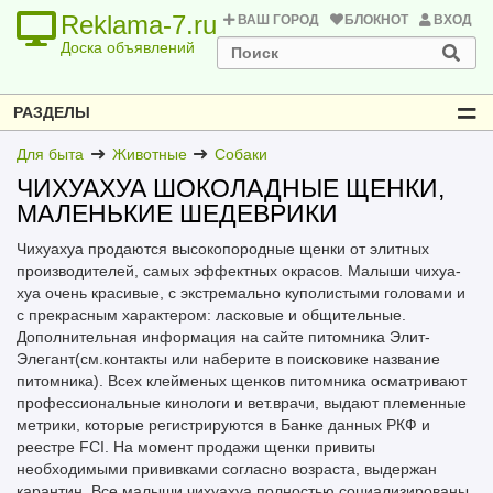
Reklama-7.ru
ВАШ ГОРОД
БЛОКНОТ
ВХОД
Доска объявлений
РАЗДЕЛЫ
Для быта
Животные
Собаки
ЧИХУАХУА ШОКОЛАДНЫЕ ЩЕНКИ,
МАЛЕНЬКИЕ ШЕДЕВРИКИ
Чихуахуа продаются высокопородные щенки от элитных
производителей, самых эффектных окрасов. Малыши чихуа-
хуа очень красивые, с экстремально куполистыми головами и
с прекрасным характером: ласковые и общительные.
Дополнительная информация на сайте питомника Элит-
Элегант(см.контакты или наберите в поисковике название
питомника). Всех клейменых щенков питомника осматривают
профессиональные кинологи и вет.врачи, выдают племенные
метрики, которые регистрируются в Банке данных РКФ и
реестре FCI. На момент продажи щенки привиты
необходимыми прививками согласно возраста, выдержан
карантин. Все малыши чихуахуа полностью социализированы