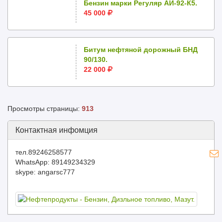
Бензин марки Регуляр АИ-92-К5.
45 000
Битум нефтяной дорожный БНД
90/130.
22 000
Просмотры страницы:
913
Контактная инфомция
тел.89246258577
WhatsApp: 89149234329
skype: angarsc777