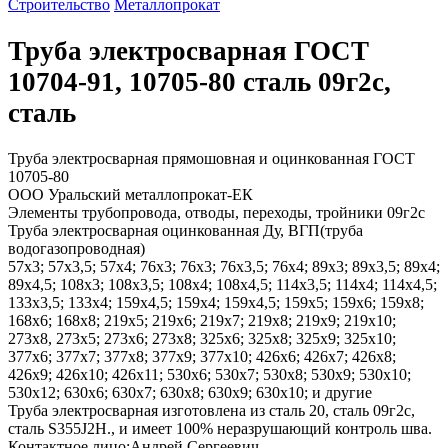
Строительство
Металлопрокат
Труба электросварная ГОСТ
10704-91, 10705-80 сталь 09г2с,
сталь
Труба электросварная прямошовная и оцинкованная ГОСТ
10705-80
ООО Уральский металлопрокат-ЕК
Элементы трубопровода, отводы, переходы, тройники 09г2с
Труба электросварная оцинкованная Ду, ВГП(труба
водогазопроводная)
57х3; 57х3,5; 57х4; 76х3; 76х3; 76х3,5; 76х4; 89х3; 89х3,5; 89х4;
89х4,5; 108х3; 108х3,5; 108х4; 108х4,5; 114х3,5; 114х4; 114х4,5;
133х3,5; 133х4; 159х4,5; 159х4; 159х4,5; 159х5; 159х6; 159х8;
168х6; 168х8; 219х5; 219х6; 219х7; 219х8; 219х9; 219х10;
273х8, 273х5; 273х6; 273х8; 325х6; 325х8; 325х9; 325х10;
377х6; 377х7; 377х8; 377х9; 377х10; 426х6; 426х7; 426х8;
426х9; 426х10; 426х11; 530х6; 530х7; 530х8; 530х9; 530х10;
530х12; 630х6; 630х7; 630х8; 630х9; 630х10; и другие
Труба электросварная изготовлена из сталь 20, сталь 09г2с,
сталь S355J2H., и имеет 100% неразрушающий контроль шва.
Контактное лицо:Андрей Сергеевич