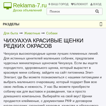
Reklama-7.ru
ВАШ ГОРОД
БЛОКНОТ
ВХОД
Доска объявлений
РАЗДЕЛЫ
Для быта
Животные
Собаки
ЧИХУАХУА КРАСИВЫЕ ЩЕНКИ
РЕДКИХ ОКРАСОВ
Чихуахуа высокопородные щенки лучших племенных линий.
Для истинных ценителей маленьких собачек, предлагаем
чудесных миниатюрных щеночков Чихуахуа. Если вы ищете
породистого, здоровенького щенка, который вырастет в
красивую мини собачку, зайдите на сайт питомника Элит-
Элегант, где Вы можете познакомиться с нашими питомцами и
выбрать маленького очаровашку, который подарит Вам всю
свою любовь и нежность. У нас Вы можете приобрести
собачку как для выставок и разведения, так и просто
домашнего компаньона. Выбирайте на свой вкус! Щенки
продаются клейменые, с документами РКФ и договором
купли-продажи: гарантией здоровья, качества и образцового